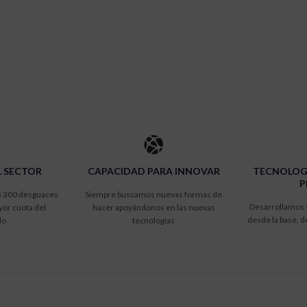
L SECTOR
CAPACIDAD PARA INNOVAR
TECNOLOG
P
 300 desguaces
Siempre buscamos nuevas formas de
Desarrollamos s
yor cuota del
hacer apoyándonos en las nuevas
desde la base, 
do
tecnologías