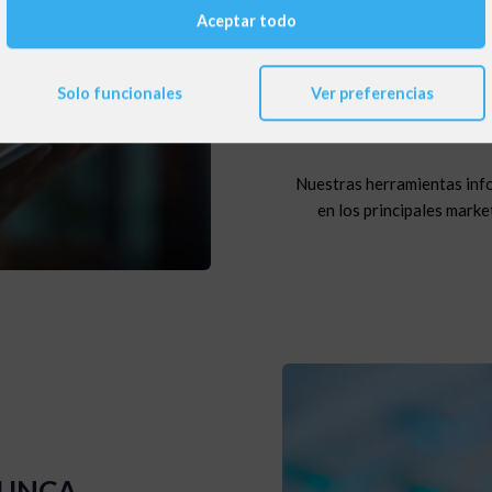
MEJORA T
Aceptar todo
Te ayudamos con la digit
Solo funcionales
Ver preferencias
optimización y el sopo
en
Nuestras herramientas inf
en los principales marke
UNCA,