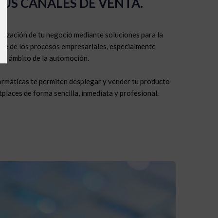
US CANALES DE VENTA.
alización de tu negocio mediante soluciones para la
rte de los procesos empresariales, especialmente
 el ámbito de la automoción.
ormáticas te permiten
desplegar y vender tu producto
tplaces de forma sencilla, inmediata y profesional
.