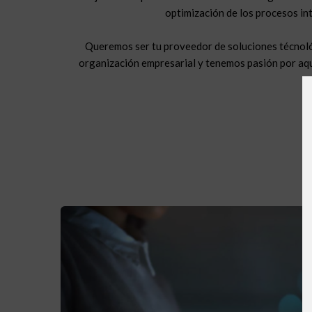
optimización de los procesos in
Queremos ser tu proveedor de soluciones técnoló
organización empresarial y tenemos pasión por aq