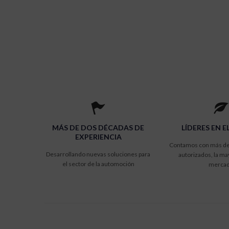
MÁS DE DOS DÉCADAS DE
LÍDERES EN E
EXPERIENCIA
Contamos con más de
Desarrollando nuevas soluciones para
autorizados, la ma
el sector de la automoción
merca